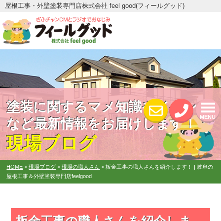
屋根工事・外壁塗装専門店株式会社 feel good(フィールグッド)
塗装に関するマメ知識やイベント
MENU
など最新情報をお届けします！
現場ブログ
HOME
>
現場ブログ
>
現場の職人さん
>
板金工事の職人さんを紹介します！ | 岐阜の
屋根工事＆外壁塗装専門店feelgood
板金工事の職人さんを紹介しま