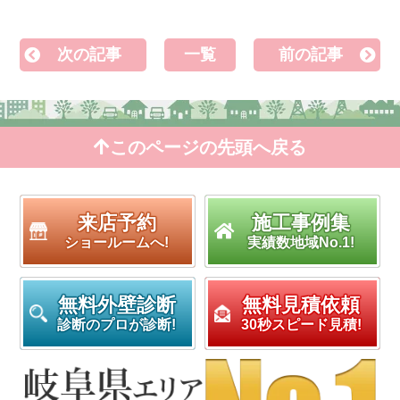
次の記事
一覧
前の記事
このページの先頭へ戻る
来店予約
施工事例集
ショールームへ!
実績数地域No.1!
無料外壁診断
無料見積依頼
診断のプロが診断!
30秒スピード見積!