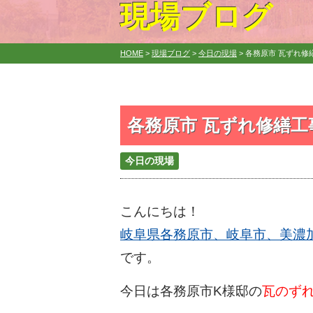
現場ブログ
HOME
>
現場ブログ
>
今日の現場
>
各務原市 瓦ずれ修繕
各務原市 瓦ずれ修繕工事
今日の現場
こんにちは！
岐阜県各務原市、岐阜市、美濃加茂
です。
今日は各務原市K様邸の
瓦のず