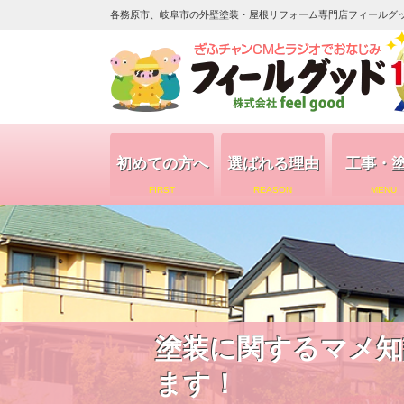
各務原市、岐阜市の外壁塗装・屋根リフォーム専門店フィールグッド（
初めての方へ
選ばれる理由
工事・
FIRST
REASON
MENU
塗装に関するマメ知
ます！