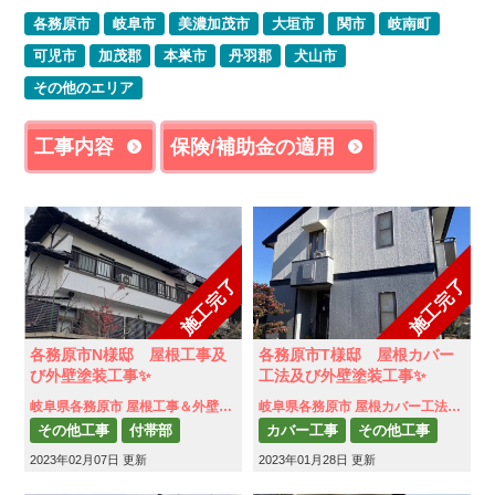
各務原市
岐阜市
美濃加茂市
大垣市
関市
岐南町
可児市
加茂郡
本巣市
丹羽郡
犬山市
その他のエリア
工事内容
保険/補助金の適用
施工完了
施工完了
各務原市N様邸 屋根工事及
各務原市T様邸 屋根カバー
び外壁塗装工事✨
工法及び外壁塗装工事✨
岐阜県各務原市 屋根工事＆外壁塗装工事
岐阜県各務原市 屋根カバー工法及び外壁塗装工事
その他工事
付帯部
カバー工事
その他工事
2023年02月07日 更新
外壁塗装
屋根補修
2023年01月28日 更新
付帯部
外壁塗装
漆喰詰め替え
瓦屋根工事