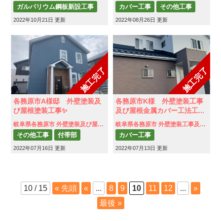
ガルバリウム鋼板新設工事
カバー工事
その他工事
2022年10月21日 更新
その他工事
付帯部
2022年08月26日 更新
付帯部
外壁塗装
屋根補修
雨樋補修
瓦屋根工事
施工完了
施工完了
各務原市A様邸 外壁塗装及
各務原市K様 外壁塗装工事
び屋根塗装工事✨
及び屋根金属カバー工法工...
岐阜県各務原市 外壁塗装及び屋根塗装
岐阜県各務原市 外壁塗装工事及び屋根金属カバー工法工事
その他工事
付帯部
カバー工事
2022年07月16日 更新
外壁塗装
屋根塗装
2022年07月13日 更新
ガルバリウム鋼板新設工事
雨樋補修
その他工事
付帯部
外壁塗装
防水工事
10 / 15
« 先頭
«
...
8
9
10
11
12
...
»
雨樋補修
最後 »