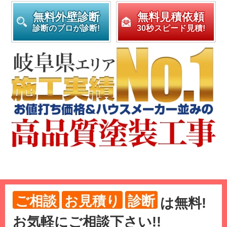
無料外壁診断
無料見積依頼
診断のプロが診断!
30秒スピード見積!
ご相談
お見積り
診断
は
無料
!
お気軽にご相談下さい!!