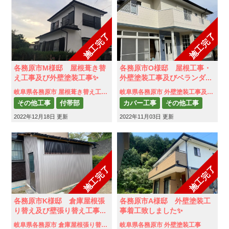
施工完了
施工完了
各務原市M様邸 屋根葺き替
各務原市O様邸 屋根工事・
え工事及び外壁塗装工事✨
外壁塗装工事及びベランダ...
岐阜県各務原市 屋根葺き替え工事及び外壁塗装工事
岐阜県各務原市 外壁塗装工事及びベランダ防水工事
その他工事
付帯部
カバー工事
その他工事
2022年12月18日 更新
外壁塗装
2022年11月03日 更新
付帯部
外壁塗装
屋根葺き替え工事
防水工事
雨樋補修
施工完了
施工完了
各務原市K様邸 倉庫屋根張
各務原市A様邸 外壁塗装工
り替え及び壁張り替え工事...
事着工致しました✨
岐阜県各務原市 倉庫屋根張り替え及び壁張り替え工事
岐阜県各務原市 外壁塗装工事